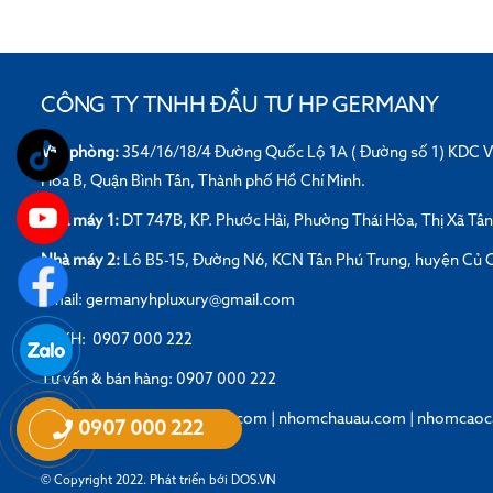
CÔNG TY TNHH ĐẦU TƯ HP GERMANY
Văn phòng:
354/16/18/4 Đường Quốc Lộ 1A ( Đường số 1) KDC V
Hòa B, Quận Bình Tân, Thành phố Hồ Chí Minh.
Nhà máy 1:
DT 747B, KP. Phước Hải, Phường Thái Hòa, Thị Xã Tâ
Nhà máy 2:
Lô B5-15, Đường N6, KCN Tân Phú Trung, huyện Củ C
Email: germanyhpluxury@gmail.com
CSKH: 0907 000 222
Tư vấn & bán hàng: 0907 000 222
Website:
nhomgermanyhp.com
|
nhomchauau.com
|
nhomcaoc
0907 000 222
© Copyright 2022. Phát triển bới
DOS.VN