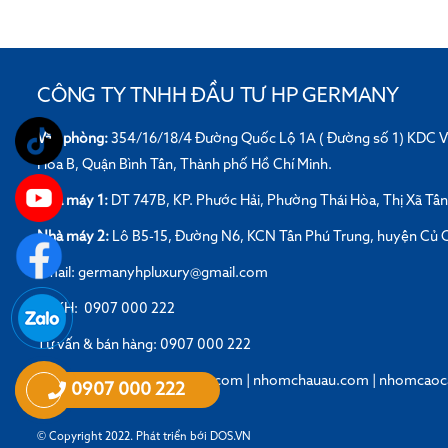
CÔNG TY TNHH ĐẦU TƯ HP GERMANY
Văn phòng:
354/16/18/4 Đường Quốc Lộ 1A ( Đường số 1) KDC V
Hòa B, Quận Bình Tân, Thành phố Hồ Chí Minh.
Nhà máy 1:
DT 747B, KP. Phước Hải, Phường Thái Hòa, Thị Xã Tâ
Nhà máy 2:
Lô B5-15, Đường N6, KCN Tân Phú Trung, huyện Củ C
Email: germanyhpluxury@gmail.com
CSKH: 0907 000 222
Tư vấn & bán hàng: 0907 000 222
Website:
nhomgermanyhp.com
|
nhomchauau.com
|
nhomcaoc
0907 000 222
© Copyright 2022. Phát triển bới
DOS.VN