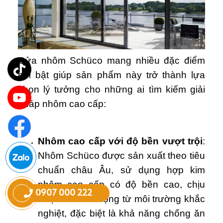
Cửa nhôm Schüco mang nhiều đặc điểm
nổi bật giúp sản phẩm này trở thành lựa
chọn lý tưởng cho những ai tìm kiếm giải
pháp nhôm cao cấp:
Nhôm cao cấp với độ bền vượt trội
:
Nhôm Schüco được sản xuất theo tiêu
chuẩn châu Âu, sử dụng hợp kim
nhôm cao cấp có độ bền cao, chịu
0907 000 222
được các tác động từ môi trường khắc
nghiệt, đặc biệt là khả năng chống ăn